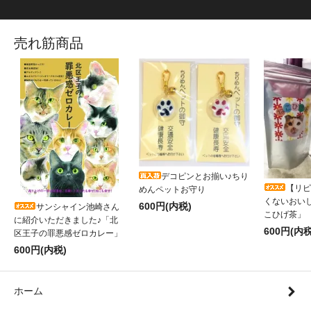
売れ筋商品
デコピンとお揃い♪ちり
【リピ
めんペットお守り
くないおい
600円(内税)
サンシャイン池崎さん
こひげ茶」
に紹介いただきました♪「北
600円(内税
区王子の罪悪感ゼロカレー」
600円(内税)
ホーム