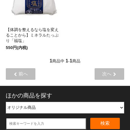
【体調を整えるなら塩を変え
ることから】ミネラルたっぷ
り「福塩」
550円(内税)
1
1
1
商品中
-
商品
前へ
次へ
ほかの商品を探す
検索